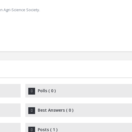
n Agri-Science Society.
Polls
(
0
)
Best Answers
(
0
)
Posts
(
1
)