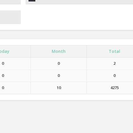
oday
Month
Total
0
0
2
0
0
0
0
10
4275