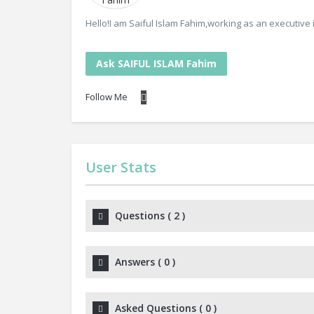
Hello!I am Saiful Islam Fahim,working as an executive i
Ask SAIFUL ISLAM Fahim
Follow Me
User Stats
Questions
(
2
)
Answers
(
0
)
Asked Questions
(
0
)