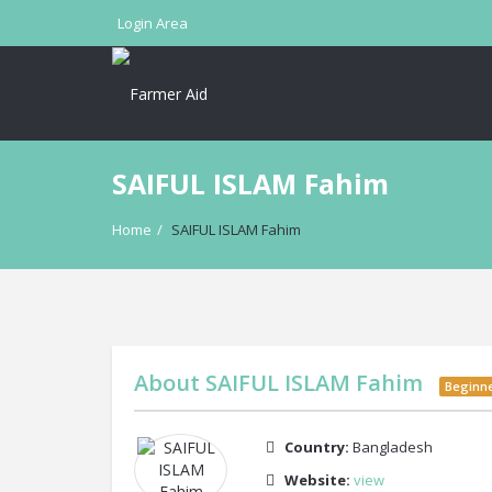
Login Area
SAIFUL ISLAM Fahim
Home
/
SAIFUL ISLAM Fahim
About
SAIFUL ISLAM Fahim
Beginn
Country:
Bangladesh
Website:
view