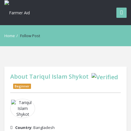
Home
/
Follow Post
About
Tariqul Islam Shykot
Beginner
Country:
Bangladesh