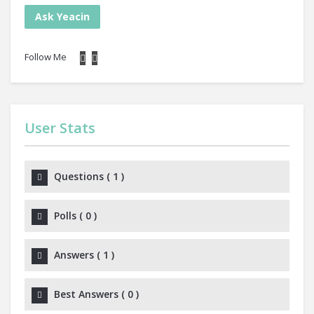
Ask Yeacin
Follow Me
User Stats
Questions
(
1
)
Polls
(
0
)
Answers
(
1
)
Best Answers
(
0
)