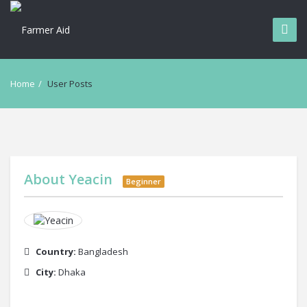
Home
/
User Posts
About
Yeacin
Beginner
Country:
Bangladesh
City:
Dhaka